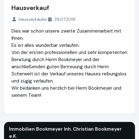
Hausverkauf
Hausverkäufer
29.07.2019
Dies war schon unsere zweite Zusammenarbeit mit
Ihnen.
Es ist alles wunderbar verlaufen.
Von der ersten professionellen und sehr kompetenten
Beratung durch Herrn Bookmeyer und der
anschließenden guten Betreuung durch Herrn
Scherweit ist der Verkauf unseres Hauses reibungslos
und zügig verlaufen.
Wir bedanken uns herzlich bei Herrn Bookmeyer und
seinem Team!
Immobilien Bookmeyer Inh. Christian Bookmeyer e.K.
http://
Immobilien Bookmeyer Inh. Christian Bookmeyer
e.K.