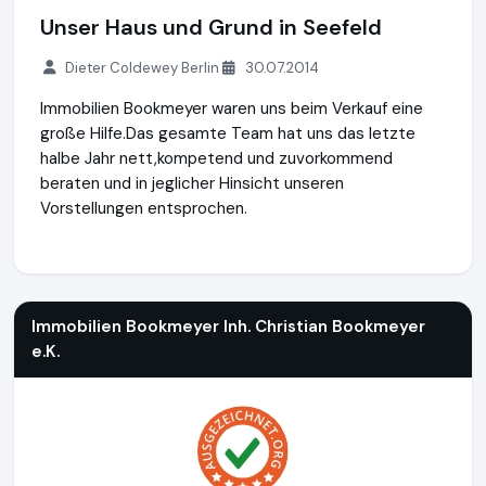
Unser Haus und Grund in Seefeld
Dieter Coldewey Berlin
30.07.2014
Immobilien Bookmeyer waren uns beim Verkauf eine
große Hilfe.Das gesamte Team hat uns das letzte
halbe Jahr nett,kompetend und zuvorkommend
beraten und in jeglicher Hinsicht unseren
Vorstellungen entsprochen.
Immobilien Bookmeyer Inh. Christian Bookmeyer e.K.
http://
Immobilien Bookmeyer Inh. Christian Bookmeyer
e.K.