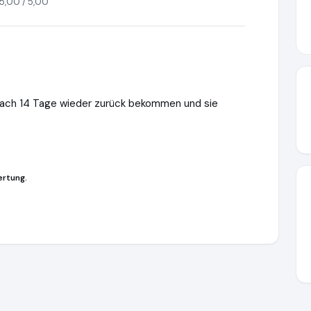
5,00 / 5,00
nach 14 Tage wieder zurück bekommen und sie
ertung.
erlin
https://www.ausgezeichnet.org/media/64bfdd7de78c7c5