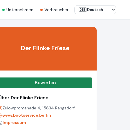
Unternehmen
Verbraucher
Der Flinke Friese
Bewerten
Über Der Flinke Friese
Zülowpromenade 4, 15834 Rangsdorf
www.bootservice.berlin
Impressum