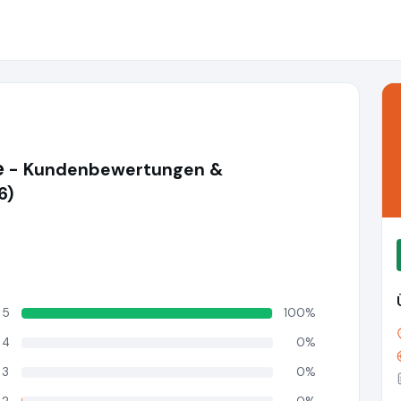
e
- Kundenbewertungen &
6)
5
100%
4
0%
3
0%