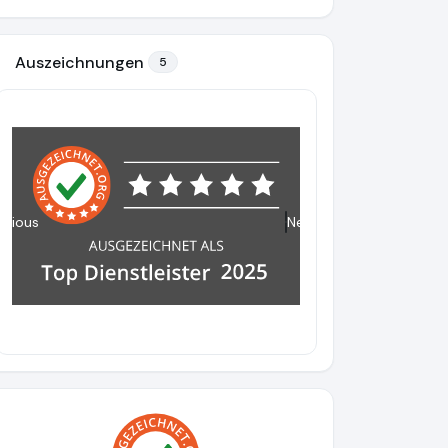
Auszeichnungen
5
evious
Next