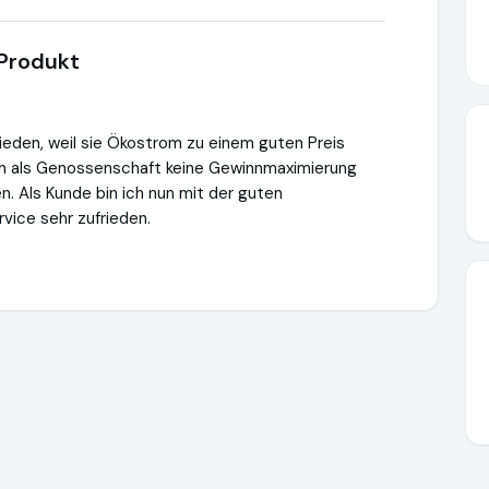
 Produkt
ieden, weil sie Ökostrom zu einem guten Preis
rm als Genossenschaft keine Gewinnmaximierung
. Als Kunde bin ich nun mit der guten
ice sehr zufrieden.
ttps://www.ausgezeichnet.org/media/6682aca921bfae72ea00e7