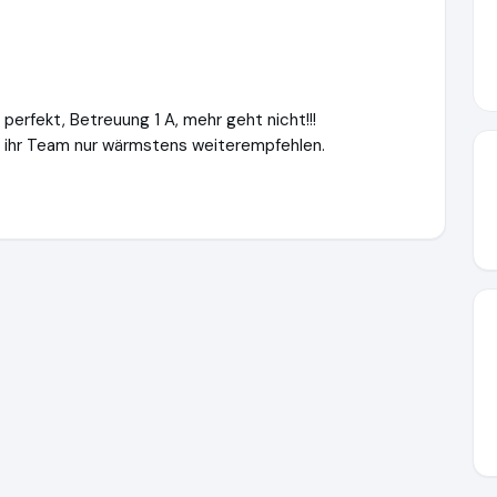
perfekt, Betreuung 1 A, mehr geht nicht!!!
nd ihr Team nur wärmstens weiterempfehlen.
/www.ausgezeichnet.org/media/694018f03a22fc6d6107222f