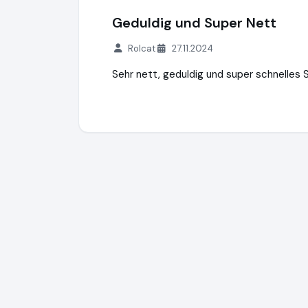
Geduldig und Super Nett
Rolcat
27.11.2024
Sehr nett, geduldig und super schnelles 
Clubschiff.de
http://clubschiff.de
https:/