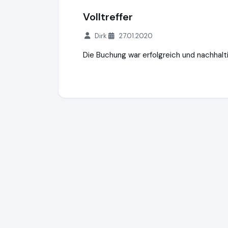
Volltreffer
Dirk
27.01.2020
Die Buchung war erfolgreich und nachhalt
Clubschiff.de
http://clubschiff.de
https:/