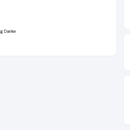
ig Danke
/www.ausgezeichnet.org/media/694018f03a22fc6d6107222f