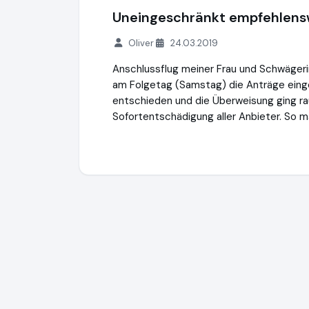
Uneingeschränkt empfehlens
Oliver
24.03.2019
Anschlussflug meiner Frau und Schwägeri
am Folgetag (Samstag) die Anträge eing
entschieden und die Überweisung ging r
Sofortentschädigung aller Anbieter. So 
Compensation2Go GmbH
http://www.co