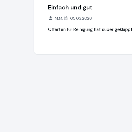
Einfach und gut
M.M.
05.03.2026
Offerten für Reinigung hat super geklappt
Compero.ch
http://www.compero.ch