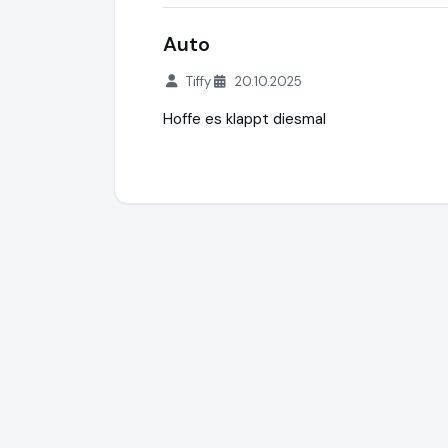
Auto
Tiffy
20.10.2025
Hoffe es klappt diesmal
creditSUN
https://www.creditsun.de
http