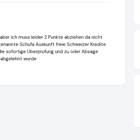
g aber ich muss leider 2 Punkte abziehen da nicht
genannte Schufa Auskunft freie Schweizer Kredite
die sofortige Überprüfung und zu oder Absage
r abgelehnt wurde
s://www.ausgezeichnet.org/media/6704fe7e678e8ee26a085214