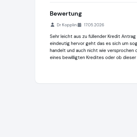
Bewertung
Dr Kopplin
17.05.2026
Sehr leicht aus zu füllender Kredit Antra
eindeutig hervor geht das es sich um so
handelt und auch nicht wie versprochen 
eines bewilligten Kredites oder ob diese
creditSUN
https://www.creditsun.de
http