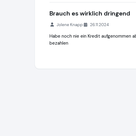
Brauch es wirklich dringend
Jolene Knapp
26.11.2024
Habe noch nie ein Kredit aufgenommen a
bezahlen
creditSUN
https://www.creditsun.de
http