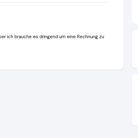
ber ich brauche es dringend um eine Rechnung zu
s://www.ausgezeichnet.org/media/6704fe7e678e8ee26a085214