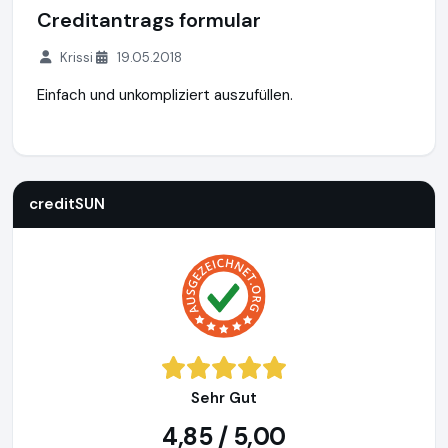
Creditantrags formular
Krissi
19.05.2018
Einfach und unkompliziert auszufüllen.
creditSUN
https://www.creditsun.de
https://www.ausgeze
creditSUN
Sehr Gut
4,85 / 5,00