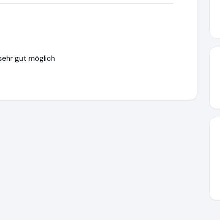
sehr gut möglich
s://www.ausgezeichnet.org/media/6704fe7e678e8ee26a085214