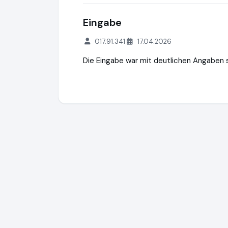
Eingabe
017.91.341
17.04.2026
Die Eingabe war mit deutlichen Angaben 
creditSUN
https://www.creditsun.de
http