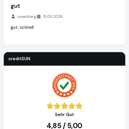
gut
rosenberg
15.05.2026
gut, schnell
creditSUN
https://www.creditsun.de
https://www.ausgeze
creditSUN
Sehr Gut
4,85 / 5,00