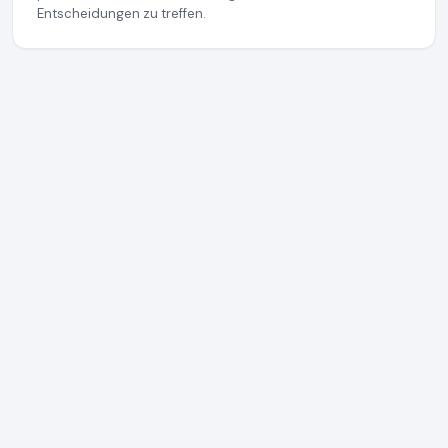
Entscheidungen zu treffen.