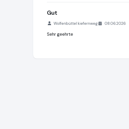
Gut
Wolfenbüttel kiefernweg
08.06.2026
Sehr geehrte
creditSUN
https://www.creditsun.de
http