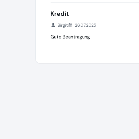
Kredit
Birgit
26.07.2025
Gute Beantragung
creditSUN
https://www.creditsun.de
http