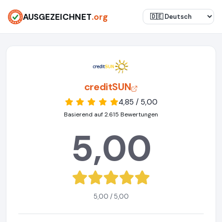
AUSGEZEICHNET
.org
creditSUN
4,85 / 5,00
Basierend auf 2.615 Bewertungen
5,00
5,00 / 5,00