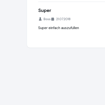
Super
Boss
21.07.2018
Super einfach auszufüllen
creditSUN
https://www.creditsun.de
http