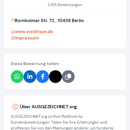
2.615 Bewertungen
Bornholmer Str. 72 , 10439 Berlin
www.creditsun.de
Impressum
Diese Bewertung teilen:
Über AUSGEZEICHNET.org
AUSGEZEICHNET.org ist Ihre Plattform für
Kundenbewertungen. Teilen Sie Ihre Erfahrungen und
profitieren Sie von den Meinungen anderer, um fundierte