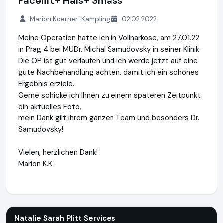
Facelift+ Hals+ Smass
Marion Koerner-Kampling
02.02.2022
Meine Operation hatte ich in Vollnarkose, am 27.01.22
in Prag 4 bei MUDr. Michal Samudovsky in seiner Klinik.
Die OP ist gut verlaufen und ich werde jetzt auf eine
gute Nachbehandlung achten, damit ich ein schönes
Ergebnis erziele.
Gerne schicke ich Ihnen zu einem späteren Zeitpunkt
ein aktuelles Foto,
mein Dank gilt ihrem ganzen Team und besonders Dr.
Samudovsky!
Vielen, herzlichen Dank!
Marion K.K
Natalie Sarah Plitt Services
http://www.cz-wellmed.de
Natalie Sarah Plitt Services