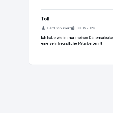
Toll
Gerd Schubert
30.05.2026
Ich habe wie immer meinen Dänemarkurlaub
eine sehr freundliche Mitarbeiterin!!
dansk.de
http://www.dansk.de
https://ww