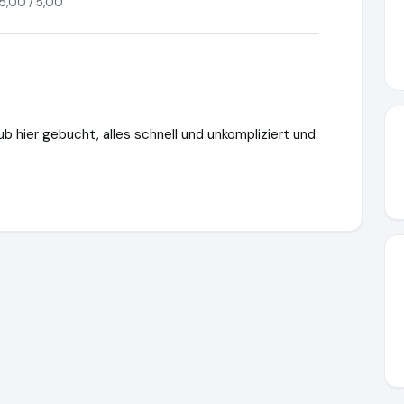
5,00 / 5,00
 hier gebucht, alles schnell und unkompliziert und
w.ausgezeichnet.org/media/655781d11df11f84b50d12a5