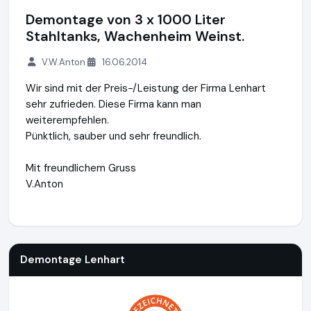
Demontage von 3 x 1000 Liter
Stahltanks, Wachenheim Weinst.
V.W.Anton
16.06.2014
Wir sind mit der Preis-/Leistung der Firma Lenhart
sehr zufrieden. Diese Firma kann man
weiterempfehlen.
Pünktlich, sauber und sehr freundlich.
Mit freundlichem Gruss
V.Anton
Demontage Lenhart
https://demontage-lenhart.de
https:/
Demontage Lenhart