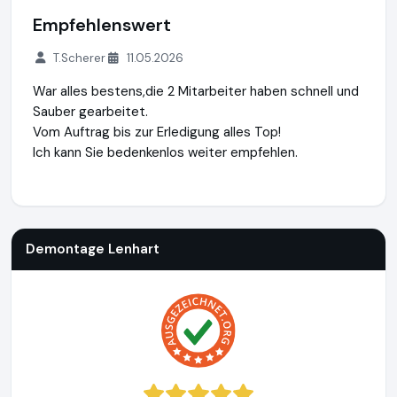
Empfehlenswert
T.Scherer
11.05.2026
War alles bestens,die 2 Mitarbeiter haben schnell und
Sauber gearbeitet.
Vom Auftrag bis zur Erledigung alles Top!
Ich kann Sie bedenkenlos weiter empfehlen.
Demontage Lenhart
https://demontage-lenhart.de
https:/
Demontage Lenhart