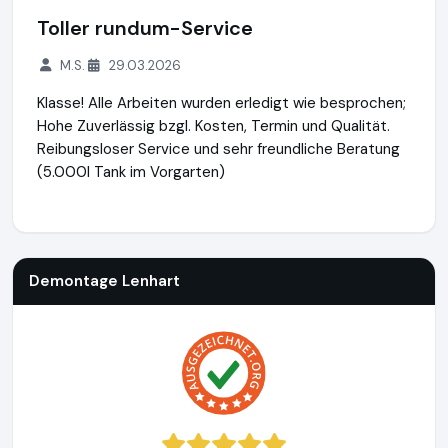
Toller rundum-Service
M.S.
29.03.2026
Klasse! Alle Arbeiten wurden erledigt wie besprochen;
Hohe Zuverlässig bzgl. Kosten, Termin und Qualität.
Reibungsloser Service und sehr freundliche Beratung
(5.000l Tank im Vorgarten)
Demontage Lenhart
https://demontage-lenhart.de
https:/
Demontage Lenhart