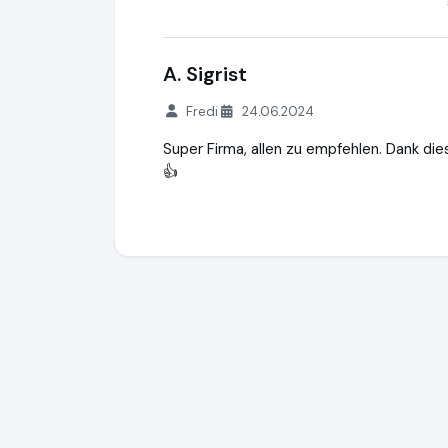
A. Sigrist
Fredi
24.06.2024
Super Firma, allen zu empfehlen. Dank die
👍
Elithair
http://www.elithairtransplant.com