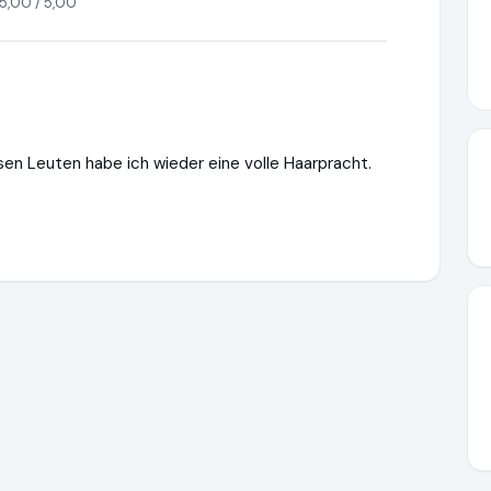
5,00 / 5,00
sen Leuten habe ich wieder eine volle Haarpracht.
https://www.ausgezeichnet.org/media/65eed487f05cea529b0f