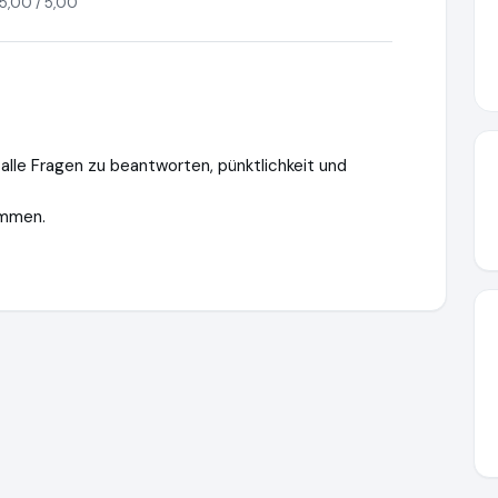
5,00 / 5,00
 alle Fragen zu beantworten, pünktlichkeit und
ommen.
https://www.ausgezeichnet.org/media/65eed487f05cea529b0f