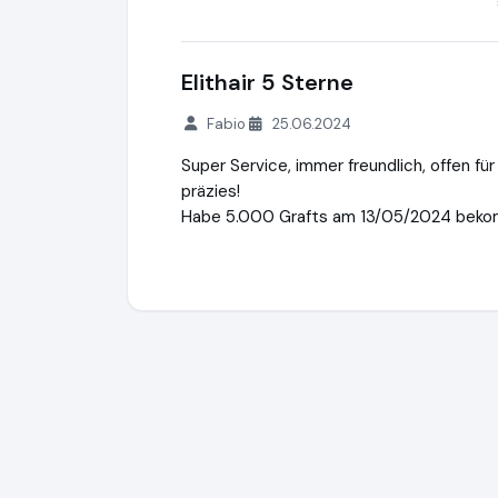
Elithair 5 Sterne
Fabio
25.06.2024
Super Service, immer freundlich, offen für
präzies!
Habe 5.000 Grafts am 13/05/2024 bek
Elithair
http://www.elithairtransplant.com