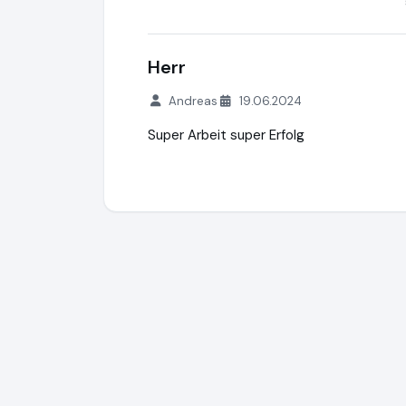
Herr
Andreas
19.06.2024
Super Arbeit super Erfolg
Elithair
http://www.elithairtransplant.com