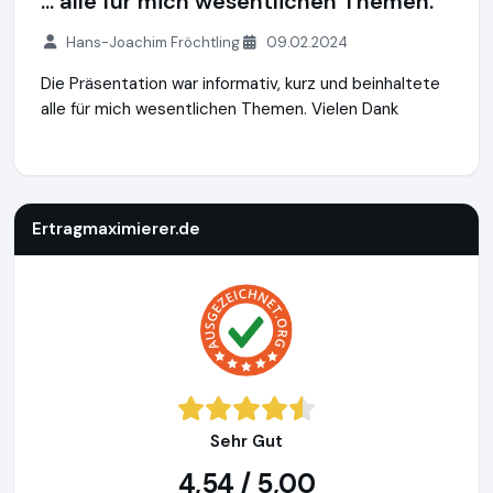
... alle für mich wesentlichen Themen.
Hans-Joachim Fröchtling
09.02.2024
Die Präsentation war informativ, kurz und beinhaltete
alle für mich wesentlichen Themen. Vielen Dank
Ertragmaximierer.de
https://www.ertragmaximierer.de
Ertragmaximierer.de
Sehr Gut
4,54 / 5,00