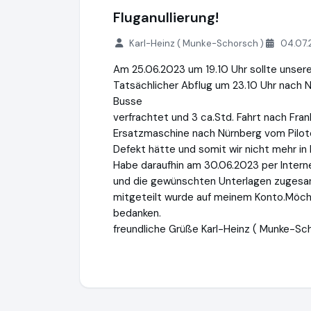
Fluganullierung!
Karl-Heinz ( Munke-Schorsch )
04.07.
Am 25.06.2023 um 19.10 Uhr sollte unsere
Tatsächlicher Abflug um 23.10 Uhr nach N
Busse
verfrachtet und 3 ca.Std. Fahrt nach Frankf
Ersatzmaschine nach Nürnberg vom Pilote
Defekt hätte und somit wir nicht mehr in
Habe daraufhin am 30.06.2023 per Inter
und die gewünschten Unterlagen zugesan
mitgeteilt wurde auf meinem Konto.Möcht
bedanken.
freundliche Grüße Karl-Heinz ( Munke-Sch
EUflight.de GmbH
https://www.euflight.d