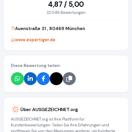
4,87 / 5,00
22.046 Bewertungen
Auenstraße 31 , 80469 München
www.expertiger.de
Diese Bewertung teilen:
Über AUSGEZEICHNET.org
AUSGEZEICHNET.org ist Ihre Plattform für
Kundenbewertungen. Teilen Sie Ihre Erfahrungen und
profitieren Sie von den Meinungen anderer, um fundierte