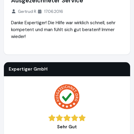
Ausgezeichneter Service
Gertrud R.
17.06.2016
Danke Expertiger! Die Hilfe war wirklich schnell, sehr
kompetent und man fühlt sich gut beraten!! Immer
wieder!
Expertiger GmbH
https://www.expertiger.de
Expertiger GmbH
Sehr Gut