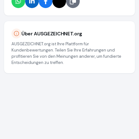
Über AUSGEZEICHNET.org
AUSGEZEICHNET.org ist Ihre Plattform für
Kundenbewertungen. Teilen Sie Ihre Erfahrungen und
profitieren Sie von den Meinungen anderer, um fundierte
Entscheidungen zu treffen.