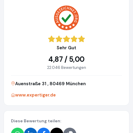
Sehr Gut
4,87 / 5,00
22.046 Bewertungen
Auenstraße 31 , 80469 München
www.expertiger.de
Diese Bewertung teilen: