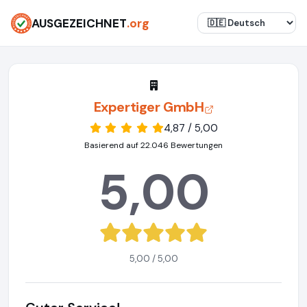
AUSGEZEICHNET
.org
Expertiger GmbH
4,87 / 5,00
Basierend auf 22.046 Bewertungen
5,00
5,00 / 5,00