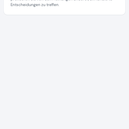
Entscheidungen zu treffen.