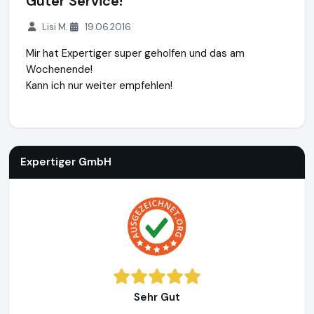
Guter Service!
Lisi M.
19.06.2016
Mir hat Expertiger super geholfen und das am
Wochenende!
Kann ich nur weiter empfehlen!
Expertiger GmbH
https://www.expertiger.de
Expertiger GmbH
Sehr Gut