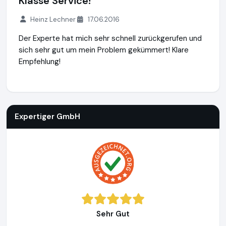
Klasse Service!
Heinz Lechner
17.06.2016
Der Experte hat mich sehr schnell zurückgerufen und
sich sehr gut um mein Problem gekümmert! Klare
Empfehlung!
Expertiger GmbH
https://www.expertiger.de
Expertiger GmbH
Sehr Gut