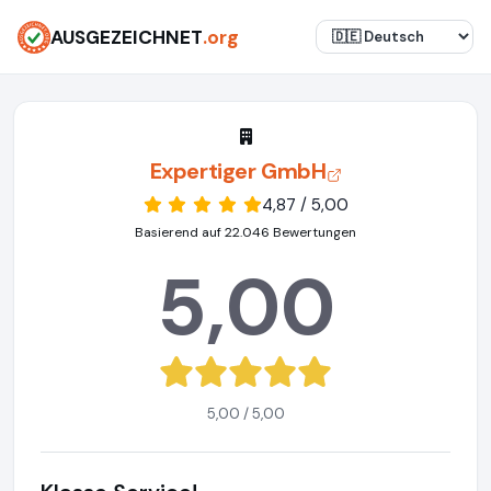
AUSGEZEICHNET
.org
Expertiger GmbH
4,87 / 5,00
Basierend auf 22.046 Bewertungen
5,00
5,00 / 5,00