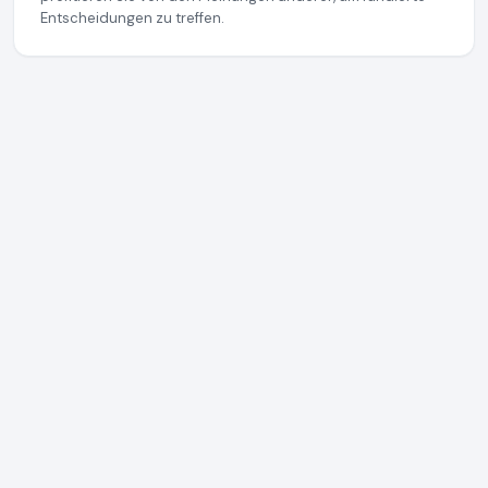
Entscheidungen zu treffen.