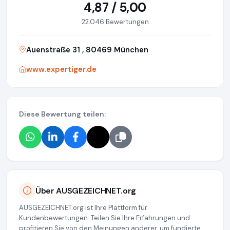
4,87 / 5,00
22.046 Bewertungen
Auenstraße 31 , 80469 München
www.expertiger.de
Diese Bewertung teilen:
Über AUSGEZEICHNET.org
AUSGEZEICHNET.org ist Ihre Plattform für
Kundenbewertungen. Teilen Sie Ihre Erfahrungen und
profitieren Sie von den Meinungen anderer, um fundierte