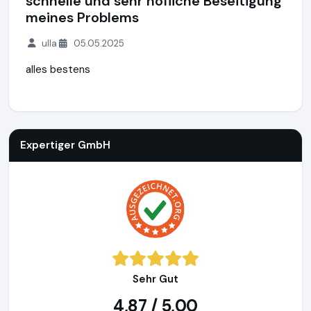
schnelle und sehr höfliche Beseitigung
meines Problems
ulla
05.05.2025
alles bestens
Expertiger GmbH
https://www.expertiger.de
Expertiger GmbH
Sehr Gut
4,87 / 5,00