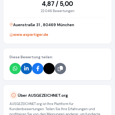
4,87 / 5,00
22.046 Bewertungen
Auenstraße 31 , 80469 München
www.expertiger.de
Diese Bewertung teilen:
Über AUSGEZEICHNET.org
AUSGEZEICHNET.org ist Ihre Plattform für
Kundenbewertungen. Teilen Sie Ihre Erfahrungen und
profitieren Sie von den Meinungen anderer, um fundierte