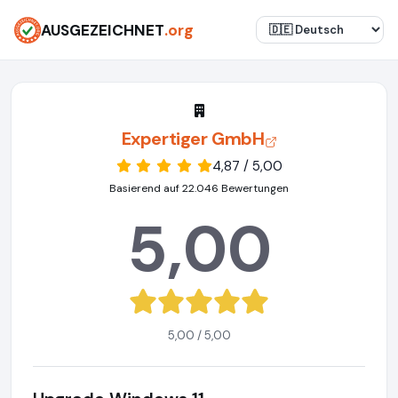
AUSGEZEICHNET
.org
Expertiger GmbH
4,87 / 5,00
Basierend auf 22.046 Bewertungen
5,00
5,00 / 5,00