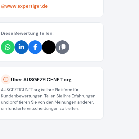
www.expertiger.de
Diese Bewertung teilen:
Über AUSGEZEICHNET.org
AUSGEZEICHNET.org ist Ihre Plattform für
Kundenbewertungen. Teilen Sie Ihre Erfahrungen
und profitieren Sie von den Meinungen anderer,
um fundierte Entscheidungen zu treffen.