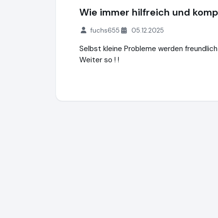
Wie immer hilfreich und kompt
fuchs655
05.12.2025
Selbst kleine Probleme werden freundlich 
Weiter so ! !
Expertiger GmbH
https://www.expertiger