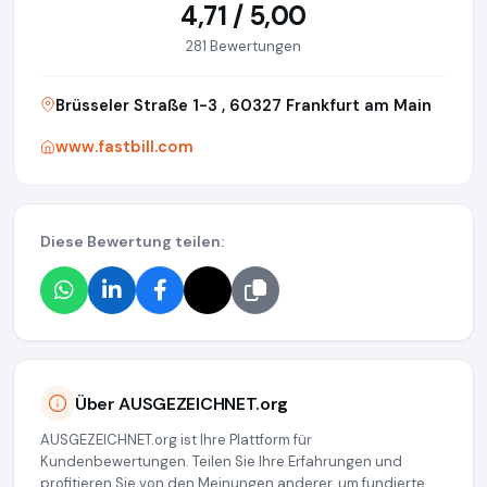
4,71 / 5,00
281 Bewertungen
Brüsseler Straße 1-3 , 60327 Frankfurt am Main
www.fastbill.com
Diese Bewertung teilen:
Über AUSGEZEICHNET.org
AUSGEZEICHNET.org ist Ihre Plattform für
Kundenbewertungen. Teilen Sie Ihre Erfahrungen und
profitieren Sie von den Meinungen anderer, um fundierte