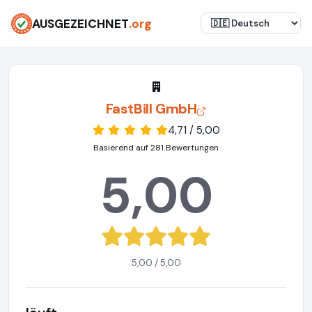
AUSGEZEICHNET
.org
FastBill GmbH
4,71 / 5,00
Basierend auf 281 Bewertungen
5,00
5,00 / 5,00