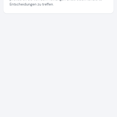
Entscheidungen zu treffen.