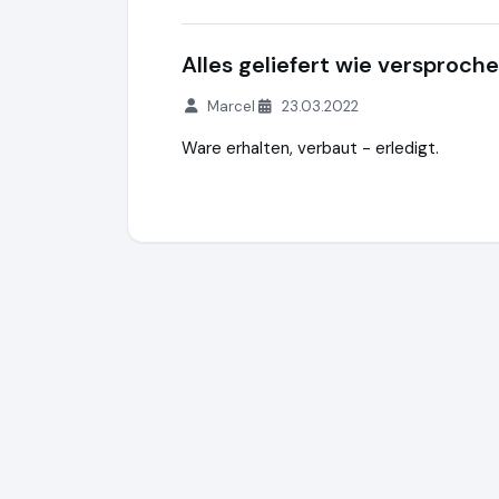
Alles geliefert wie versproche
Marcel
23.03.2022
Ware erhalten, verbaut - erledigt.
FeNau GmbH
https://www.fenau.eu
https