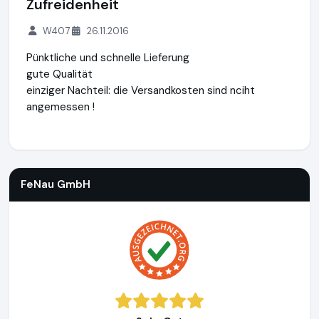
Zufreidenheit
W407
26.11.2016
Pünktliche und schnelle Lieferung
gute Qualität
einziger Nachteil: die Versandkosten sind nciht
angemessen !
FeNau GmbH
https://www.fenau.eu
https://www.ausgezeic
FeNau GmbH