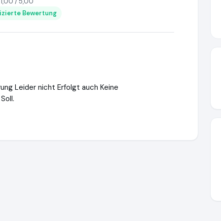
1,00 / 5,00
fizierte Bewertung
ung Leider nicht Erfolgt auch Keine
oll.
ttps://www.ausgezeichnet.org/media/667271f5b8ba8496940ab