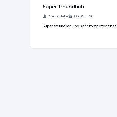
Super freundlich
Andreblake
05.05.2026
Super freundlich und sehr kompetent hat 
FFG FINANZCHECK Finanzportale GmbH
h