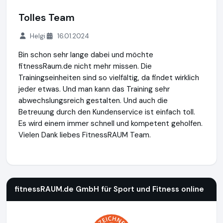
Tolles Team
Helgi
16.01.2024
Bin schon sehr lange dabei und möchte
fitnessRaum.de nicht mehr missen. Die
Trainingseinheiten sind so vielfältig, da findet wirklich
jeder etwas. Und man kann das Training sehr
abwechslungsreich gestalten. Und auch die
Betreuung durch den Kundenservice ist einfach toll.
Es wird einem immer schnell und kompetent geholfen.
Vielen Dank liebes FitnessRAUM Team.
fitnessRAUM.de GmbH für Sport und Fitness online
http://
fitnessRAUM.de GmbH für Sport und Fitness online