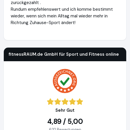
zurückgezahlt .
Rundum empfehlenswert und ich komme bestimmt
wieder, wenn sich mein Alltag mal wieder mehr in
Richtung Zuhause-Sport ändert!
fitnessRAUM.de GmbH für Sport und Fitness online
http://
fitnessRAUM.de GmbH für Sport und Fitness online
Sehr Gut
4,89 / 5,00
632 Bewertungen