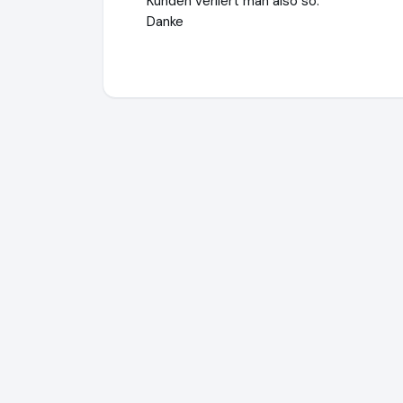
Kunden verliert man also so.
Danke
Fliesen-Onlineshop24
http://www.fliesen