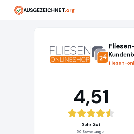
AUSGEZEICHNET
.org
Fliese
Kundenb
fliesen-on
4,51
Sehr Gut
50 Bewertungen