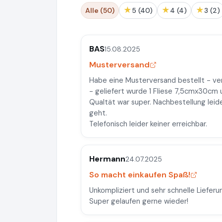
★
★
★
Alle (50)
5 (40)
4 (4)
3 (2)
BAS
15.08.2025
Musterversand
Habe eine Musterversand bestellt - v
- geliefert wurde 1 Fliese 7,5cmx30cm 
Qualtät war super. Nachbestellung leide
geht.
Telefonisch leider keiner erreichbar.
Hermann
24.07.2025
So macht einkaufen Spaß!
Unkompliziert und sehr schnelle Lieferu
Super gelaufen gerne wieder!