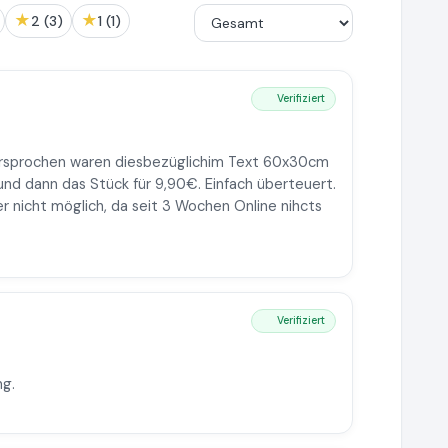
★
★
2 (3)
1 (1)
Verifiziert
ersprochen waren diesbezüglichim Text 60x30cm
und dann das Stück für 9,90€. Einfach überteuert.
r nicht möglich, da seit 3 Wochen Online nihcts
Verifiziert
ng.