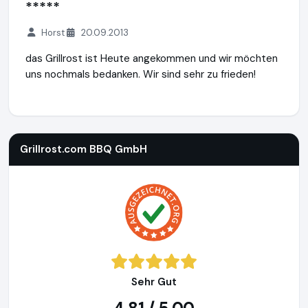
*****
Horst
20.09.2013
das Grillrost ist Heute angekommen und wir möchten
uns nochmals bedanken. Wir sind sehr zu frieden!
Grillrost.com BBQ GmbH
https://www.grillrost.com
https:/
Grillrost.com BBQ GmbH
Sehr Gut