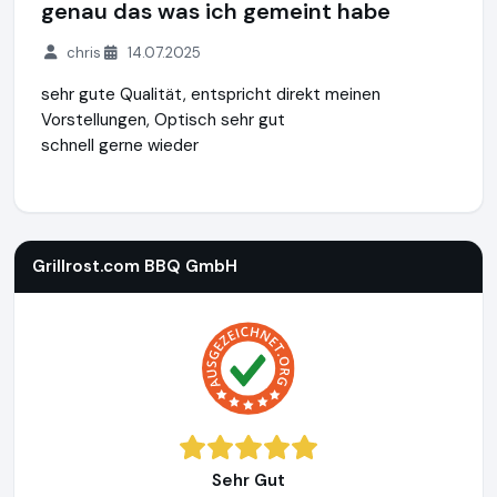
genau das was ich gemeint habe
chris
14.07.2025
sehr gute Qualität, entspricht direkt meinen
Vorstellungen, Optisch sehr gut
schnell gerne wieder
Grillrost.com BBQ GmbH
https://www.grillrost.com
https:/
Grillrost.com BBQ GmbH
Sehr Gut